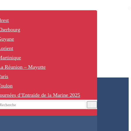
rest
Cherbourg
Guyane
orient
Martinique
La Réunion – Mayotte
aris
Toulon
ournées d’Entraide de la Marine 2025
earch
Recherche
or: