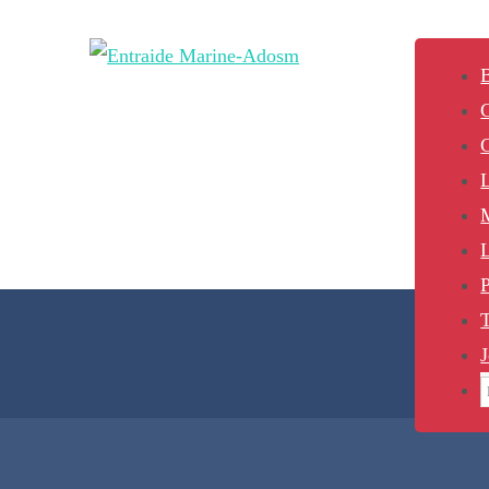
B
L
P
J
S
f