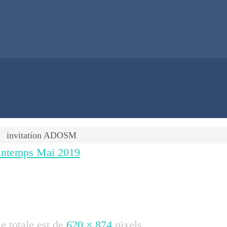
invitation ADOSM
rintemps Mai 2019
le totale est de
620 × 874
pixels