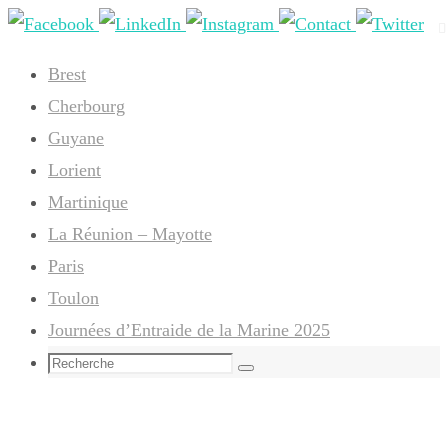
Passer
vers
Brest
le
Cherbourg
contenu
Guyane
Lorient
Martinique
La Réunion – Mayotte
Paris
Toulon
Journées d’Entraide de la Marine 2025
Search
Recherche
for: