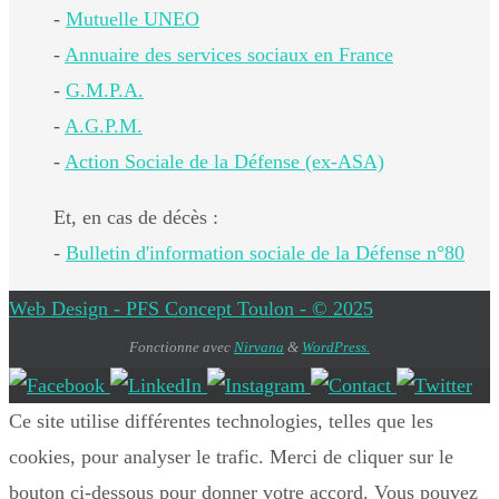
-
Mutuelle UNEO
-
Annuaire des services sociaux en France
-
G.M.P.A.
-
A.G.P.M.
-
Action Sociale de la Défense (ex-ASA)
Et, en cas de décès :
-
Bulletin d'information sociale de la Défense n°80
Web Design - PFS Concept Toulon - © 2025
Fonctionne avec
Nirvana
&
WordPress.
Ce site utilise différentes technologies, telles que les
cookies, pour analyser le trafic. Merci de cliquer sur le
bouton ci-dessous pour donner votre accord. Vous pouvez