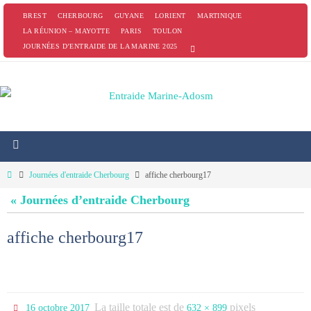
Passer
BREST
CHERBOURG
GUYANE
LORIENT
MARTINIQUE
vers
LA RÉUNION – MAYOTTE
PARIS
TOULON
JOURNÉES D’ENTRAIDE DE LA MARINE 2025
le
contenu
Home
Journées d'entraide Cherbourg
affiche cherbourg17
« Journées d’entraide Cherbourg
affiche cherbourg17
La taille totale est de
pixels
16 octobre 2017
632 × 899