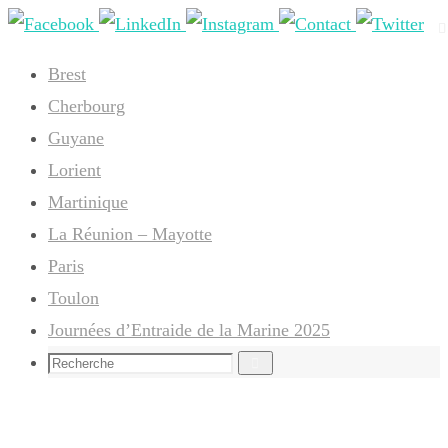
Passer
vers
Brest
le
Cherbourg
contenu
Guyane
Lorient
Martinique
La Réunion – Mayotte
Paris
Toulon
Journées d’Entraide de la Marine 2025
Search
Recherche
for: