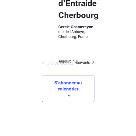
d’Entraide
Cherbourg
Cercle Chantereyne
rue de l'Abbaye,
Cherbourg, France
Évènements
précédents
Aujourd’hui
Évènements
suivants
S’abonner au
calendrier