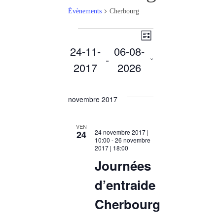
Évènements
Cherbourg
Navigation
Évènements
Navigation
Liste
24-11-
06-08-
 - 
2017
2026
de
par
Sélectionnez
vues
une
novembre 2017
consultatio
date.
Évènement
VEN
24 novembre 2017 |
24
10:00
-
26 novembre
2017 | 18:00
Journées
d’entraide
Cherbourg