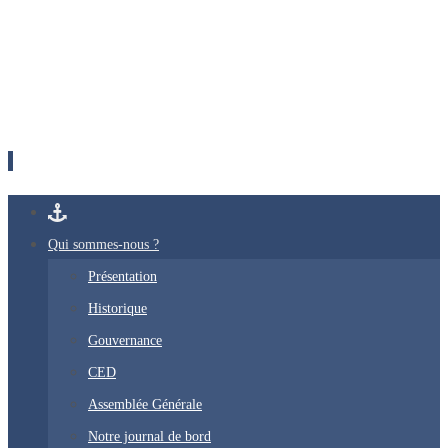
Passer
vers
Qui sommes-nous ?
le
Présentation
contenu
Historique
Gouvernance
CED
Assemblée Générale
Notre journal de bord