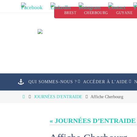
Passer
BREST
CHERBOURG
GUYANE
vers
le
contenu
Passer
QUI SOMMES-NOUS ?
ACCÉDER À L’AIDE
vers
le
Home
JOURNÉES D'ENTRAIDE
Affiche Cherbourg
contenu
« JOURNÉES D’ENTRAIDE