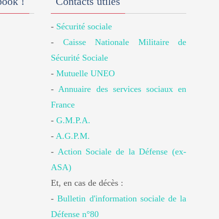
book !
Contacts utiles
-
Sécurité sociale
-
Caisse Nationale Militaire de
Sécurité Sociale
-
Mutuelle UNEO
-
Annuaire des services sociaux en
France
-
G.M.P.A.
-
A.G.P.M.
-
Action Sociale de la Défense (ex-
ASA)
Et, en cas de décès :
-
Bulletin d'information sociale de la
Défense n°80