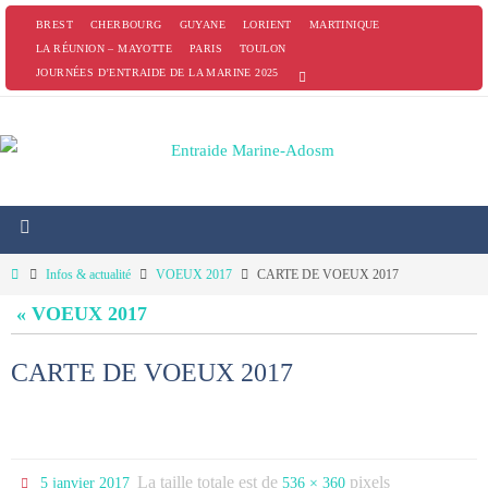
Passer
BREST
CHERBOURG
GUYANE
LORIENT
MARTINIQUE
vers
LA RÉUNION – MAYOTTE
PARIS
TOULON
JOURNÉES D’ENTRAIDE DE LA MARINE 2025
le
contenu
Home
Infos & actualité
VOEUX 2017
CARTE DE VOEUX 2017
« VOEUX 2017
CARTE DE VOEUX 2017
La taille totale est de
pixels
5 janvier 2017
536 × 360