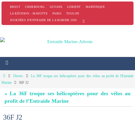
Passer
BREST
CHERBOURG
GUYANE
LORIENT
MARTINIQUE
vers
LA RÉUNION – MAYOTTE
PARIS
TOULON
JOURNÉES D’ENTRAIDE DE LA MARINE 2025
le
contenu
Home
Divers
La 36F troque ses hélicoptères pour des vélos au profit de l'Entraide
Marine
36F J2
« La 36F troque ses hélicoptères pour des vélos au
profit de l’Entraide Marine
36F J2