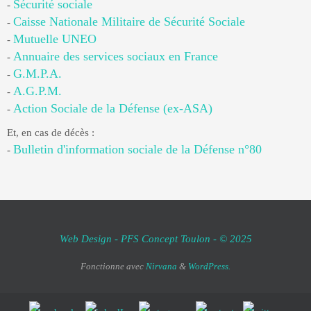
Sécurité sociale
-
Caisse Nationale Militaire de Sécurité Sociale
-
Mutuelle UNEO
-
Annuaire des services sociaux en France
-
G.M.P.A.
-
A.G.P.M.
-
Action Sociale de la Défense (ex-ASA)
-
Et, en cas de décès :
Bulletin d'information sociale de la Défense n°80
-
Web Design - PFS Concept Toulon - © 2025
Fonctionne avec
Nirvana
&
WordPress.