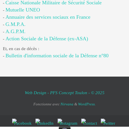
Caisse Nationale Militaire de Sécurité Sociale
-
Mutuelle UNEO
-
Annuaire des services sociaux en France
-
G.M.P.A.
-
A.G.P.M.
-
Action Sociale de la Défense (ex-ASA)
-
Et, en cas de décès :
Bulletin d'information sociale de la Défense n°80
-
Web Design - PFS Concept Toulon - © 2025
Fonctionne avec
Nirvana
&
WordPress.