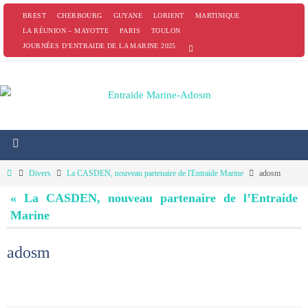
Passer
BREST
CHERBOURG
GUYANE
LORIENT
MARTINIQUE
vers
LA RÉUNION – MAYOTTE
PARIS
TOULON
JOURNÉES D’ENTRAIDE DE LA MARINE 2025
le
contenu
Home
Divers
La CASDEN, nouveau partenaire de l'Entraide Marine
adosm
« La CASDEN, nouveau partenaire de l’Entraide
Marine
adosm