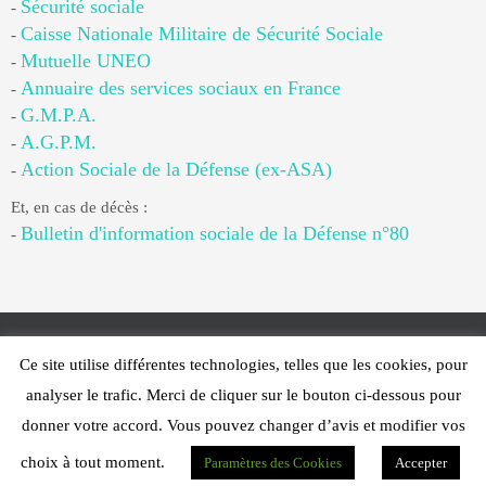
Sécurité sociale
-
Caisse Nationale Militaire de Sécurité Sociale
-
Mutuelle UNEO
-
Annuaire des services sociaux en France
-
G.M.P.A.
-
A.G.P.M.
-
Action Sociale de la Défense (ex-ASA)
-
Et, en cas de décès :
Bulletin d'information sociale de la Défense n°80
-
Ce site utilise différentes technologies, telles que les cookies, pour
Web Design - PFS Concept Toulon - © 2025
analyser le trafic. Merci de cliquer sur le bouton ci-dessous pour
Fonctionne avec
Nirvana
&
WordPress.
donner votre accord. Vous pouvez changer d’avis et modifier vos
choix à tout moment.
Paramètres des Cookies
Accepter