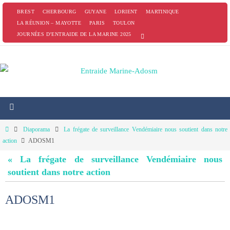
Passer
BREST
CHERBOURG
GUYANE
LORIENT
MARTINIQUE
vers
LA RÉUNION – MAYOTTE
PARIS
TOULON
JOURNÉES D’ENTRAIDE DE LA MARINE 2025
le
contenu
Home
Diaporama
La frégate de surveillance Vendémiaire nous soutient dans notre
action
ADOSM1
« La frégate de surveillance Vendémiaire nous
soutient dans notre action
ADOSM1