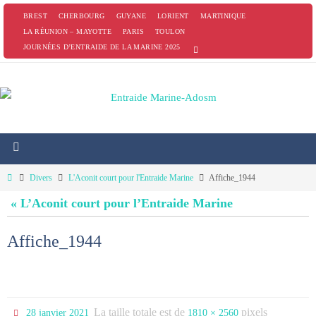
Passer
BREST
CHERBOURG
GUYANE
LORIENT
MARTINIQUE
vers
LA RÉUNION – MAYOTTE
PARIS
TOULON
JOURNÉES D’ENTRAIDE DE LA MARINE 2025
le
contenu
Home
Divers
L'Aconit court pour l'Entraide Marine
Affiche_1944
« L’Aconit court pour l’Entraide Marine
Affiche_1944
La taille totale est de
pixels
28 janvier 2021
1810 × 2560