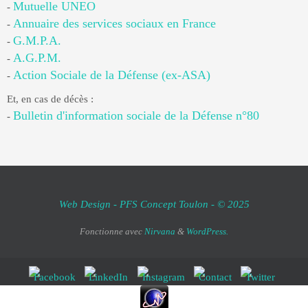
Mutuelle UNEO
-
Annuaire des services sociaux en France
-
G.M.P.A.
-
A.G.P.M.
-
Action Sociale de la Défense (ex-ASA)
-
Et, en cas de décès :
Bulletin d'information sociale de la Défense n°80
-
Web Design - PFS Concept Toulon - © 2025
Fonctionne avec
Nirvana
&
WordPress.