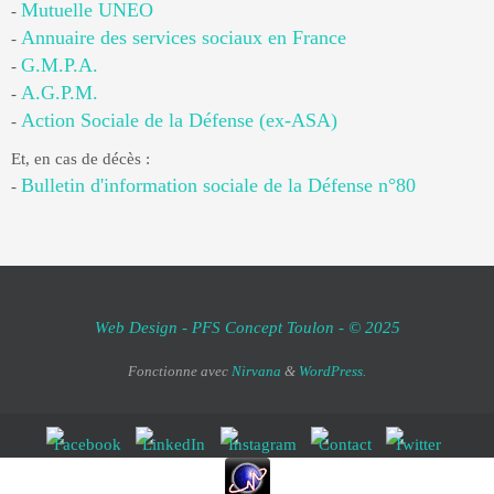
Mutuelle UNEO
-
Annuaire des services sociaux en France
-
G.M.P.A.
-
A.G.P.M.
-
Action Sociale de la Défense (ex-ASA)
-
Et, en cas de décès :
Bulletin d'information sociale de la Défense n°80
-
Web Design - PFS Concept Toulon - © 2025
Fonctionne avec
Nirvana
&
WordPress.