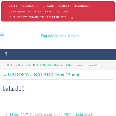
Passer
BREST
CHERBOURG
GUYANE
LORIENT
MARTINIQUE
vers
LA RÉUNION – MAYOTTE
PARIS
TOULON
JOURNÉES D’ENTRAIDE DE LA MARINE 2025
le
contenu
Home
Infos & actualité
L'ADOSM à BALARD 16 et 17 mai
balard10
« L’ADOSM à BALARD 16 et 17 mai
balard10
La taille totale est de
pixels
18 mai 2017
2560 × 1440