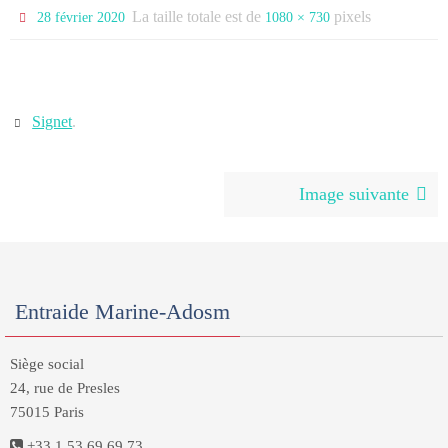
La taille totale est de
pixels
28 février 2020
1080 × 730
Signet
.
Image suivante
Entraide Marine-Adosm
Siège social
24, rue de Presles
75015 Paris
+33 1 53 69 69 73