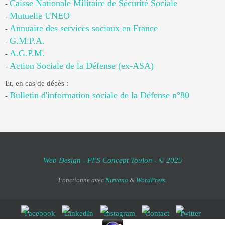
Caisse Nationale Militaire de Sécurité Sociale
-
Mutuelle UNEO
-
Annuaire des services sociaux en France
-
G.M.P.A.
-
A.G.P.M.
-
Action Sociale de la Défense (ex-ASA)
-
Et, en cas de décès :
Bulletin d'information sociale de la Défense n°80
-
Web Design - PFS Concept Toulon - © 2025
Fonctionne avec
Nirvana
&
WordPress.