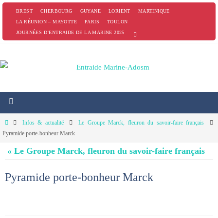
Passer
BREST
CHERBOURG
GUYANE
LORIENT
MARTINIQUE
vers
LA RÉUNION – MAYOTTE
PARIS
TOULON
JOURNÉES D’ENTRAIDE DE LA MARINE 2025
le
contenu
Home
Infos & actualité
Le Groupe Marck, fleuron du savoir-faire français
Pyramide porte-bonheur Marck
« Le Groupe Marck, fleuron du savoir-faire français
Pyramide porte-bonheur Marck