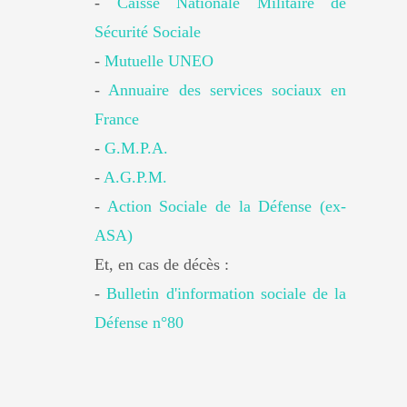
-
Caisse Nationale Militaire de
Sécurité Sociale
-
Mutuelle UNEO
-
Annuaire des services sociaux en
France
-
G.M.P.A.
-
A.G.P.M.
-
Action Sociale de la Défense (ex-
ASA)
Et, en cas de décès :
-
Bulletin d'information sociale de la
Défense n°80