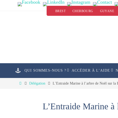
Passer
BREST
CHERBOURG
GUYANE
vers
le
contenu
Passer
QUI SOMMES-NOUS ?
ACCÉDER À L’AIDE
vers
le
Home
Délégation
L’Entraide Marine à l’arbre de Noël sur l
contenu
L’Entraide Marine à