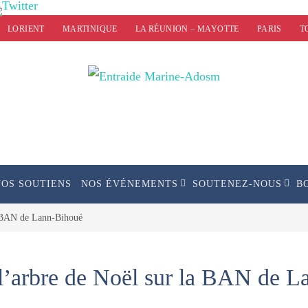
LORIENT
MARTINIQUE
LA RÉUNION – MAYOTTE
PARIS
T
NOS SOUTIENS
NOS ÉVÉNEMENTS
SOUTENEZ-NOUS
B
a BAN de Lann-Bihoué
 l’arbre de Noël sur la BAN de 