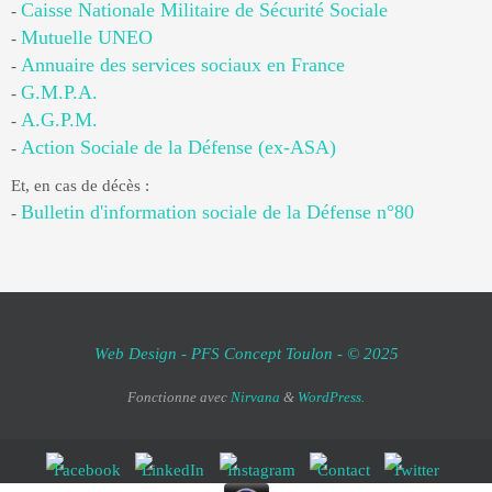
Caisse Nationale Militaire de Sécurité Sociale
-
Mutuelle UNEO
-
Annuaire des services sociaux en France
-
G.M.P.A.
-
A.G.P.M.
-
Action Sociale de la Défense (ex-ASA)
-
Et, en cas de décès :
Bulletin d'information sociale de la Défense n°80
-
Web Design - PFS Concept Toulon - © 2025
Fonctionne avec
Nirvana
&
WordPress.