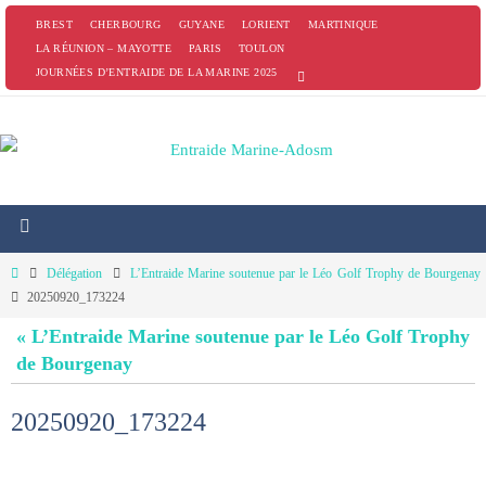
Passer
BREST
CHERBOURG
GUYANE
LORIENT
MARTINIQUE
vers
LA RÉUNION – MAYOTTE
PARIS
TOULON
JOURNÉES D’ENTRAIDE DE LA MARINE 2025
le
contenu
Home
Délégation
L’Entraide Marine soutenue par le Léo Golf Trophy de Bourgenay
20250920_173224
« L’Entraide Marine soutenue par le Léo Golf Trophy
de Bourgenay
20250920_173224