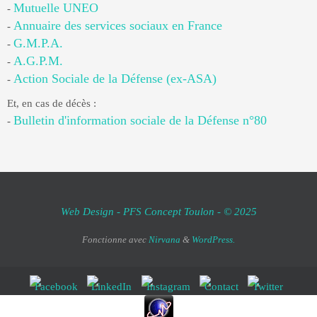
Mutuelle UNEO
-
Annuaire des services sociaux en France
-
G.M.P.A.
-
A.G.P.M.
-
Action Sociale de la Défense (ex-ASA)
-
Et, en cas de décès :
Bulletin d'information sociale de la Défense n°80
-
Web Design - PFS Concept Toulon - © 2025
Fonctionne avec
Nirvana
&
WordPress.