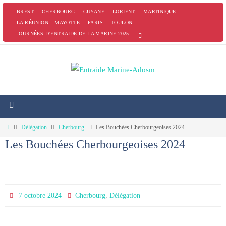
Passer
BREST
CHERBOURG
GUYANE
LORIENT
MARTINIQUE
vers
LA RÉUNION – MAYOTTE
PARIS
TOULON
JOURNÉES D’ENTRAIDE DE LA MARINE 2025
le
contenu
Home
Délégation
Cherbourg
Les Bouchées Cherbourgeoises 2024
Les Bouchées Cherbourgeoises 2024
,
7 octobre 2024
Cherbourg
Délégation