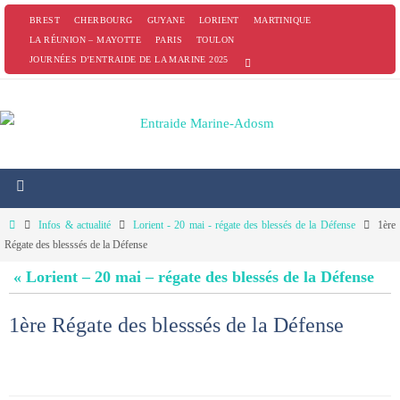
Passer
BREST
CHERBOURG
GUYANE
LORIENT
MARTINIQUE
vers
LA RÉUNION – MAYOTTE
PARIS
TOULON
JOURNÉES D’ENTRAIDE DE LA MARINE 2025
le
contenu
Home
Infos & actualité
Lorient - 20 mai - régate des blessés de la Défense
1ère
Régate des blesssés de la Défense
« Lorient – 20 mai – régate des blessés de la Défense
1ère Régate des blesssés de la Défense