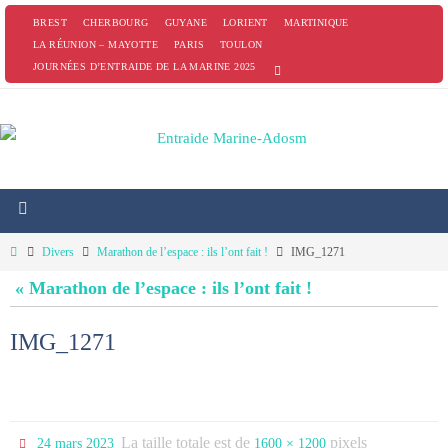
Passer
BREST
CHERBOURG
GUYANE
LORIENT
MARTINIQUE
vers
LA RÉUNION – MAYOTTE
PARIS
TOULON
JOURNÉES D’ENTRAIDE DE LA MARINE 2025
le
contenu
Home
Divers
Marathon de l’espace : ils l’ont fait !
IMG_1271
« Marathon de l’espace : ils l’ont fait !
IMG_1271
La taille totale est de
pixels
24 mars 2023
1600 × 1200