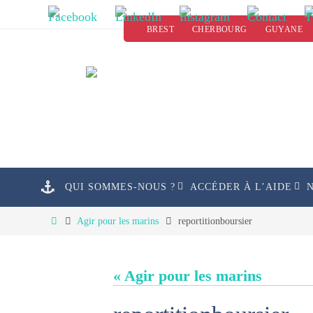
Passer
BREST
CHERBOURG
GUYANE
vers
le
contenu
Passer
QUI SOMMES-NOUS ?
ACCÉDER À L’AIDE
vers
le
Home
Agir pour les marins
reportitionboursier
contenu
« Agir pour les marins