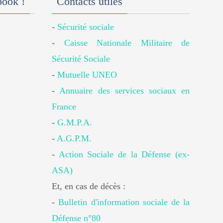
book !
Contacts utiles
-
Sécurité sociale
-
Caisse Nationale Militaire de
Sécurité Sociale
-
Mutuelle UNEO
-
Annuaire des services sociaux en
France
-
G.M.P.A.
-
A.G.P.M.
-
Action Sociale de la Défense (ex-
ASA)
Et, en cas de décès :
-
Bulletin d'information sociale de la
Défense n°80