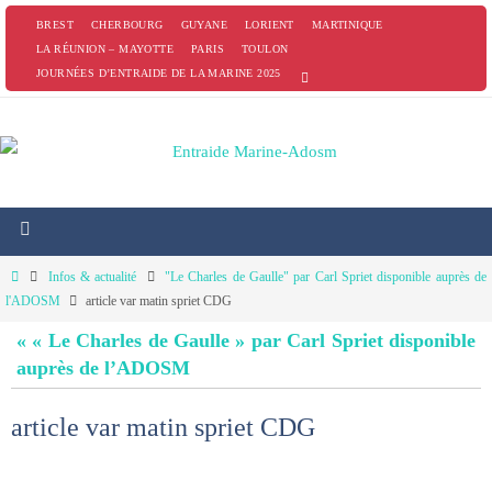
Passer
BREST
CHERBOURG
GUYANE
LORIENT
MARTINIQUE
vers
LA RÉUNION – MAYOTTE
PARIS
TOULON
JOURNÉES D’ENTRAIDE DE LA MARINE 2025
le
contenu
Home
Infos & actualité
"Le Charles de Gaulle" par Carl Spriet disponible auprès de
l'ADOSM
article var matin spriet CDG
« « Le Charles de Gaulle » par Carl Spriet disponible
auprès de l’ADOSM
article var matin spriet CDG