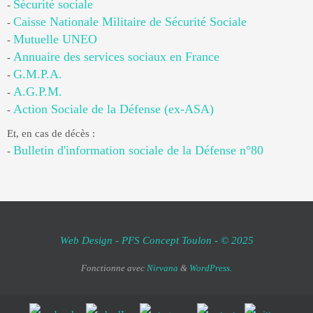
Sécurité sociale
-
Caisse Nationale Militaire de Sécurité Sociale
-
Mutuelle UNEO
-
Annuaire des services sociaux en France
-
G.M.P.A.
-
A.G.P.M.
-
Action Sociale de la Défense (ex-ASA)
-
Et, en cas de décès :
Bulletin d'information sociale de la Défense n°80
-
Web Design - PFS Concept Toulon - © 2025
Fonctionne avec
Nirvana
&
WordPress.