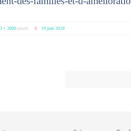
t-des-familles-et-d-amelioratio
3 × 2000
pixels
19 juin 2018