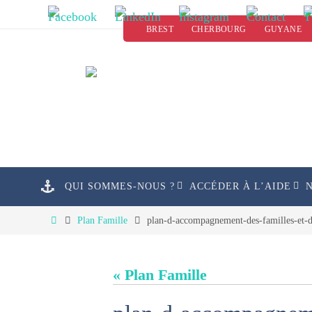
Passer
BREST
CHERBOURG
GUYANE
vers
le
contenu
Passer
QUI SOMMES-NOUS ?
ACCÉDER À L’AIDE
vers
le
Home
Plan Famille
plan-d-accompagnement-des-familles-et-d-
contenu
« Plan Famille