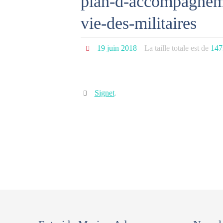
plan-d-accompagnemen
vie-des-militaires
19 juin 2018
La taille totale est de
147
Signet
.