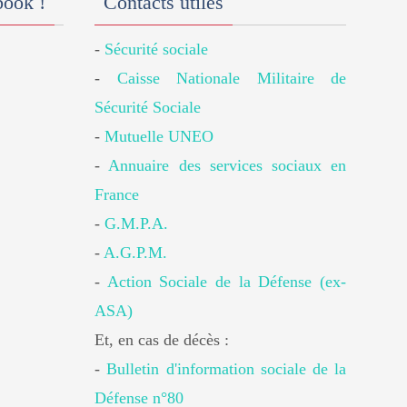
book !
Contacts utiles
-
Sécurité sociale
-
Caisse Nationale Militaire de
Sécurité Sociale
-
Mutuelle UNEO
-
Annuaire des services sociaux en
France
-
G.M.P.A.
-
A.G.P.M.
-
Action Sociale de la Défense (ex-
ASA)
Et, en cas de décès :
-
Bulletin d'information sociale de la
Défense n°80