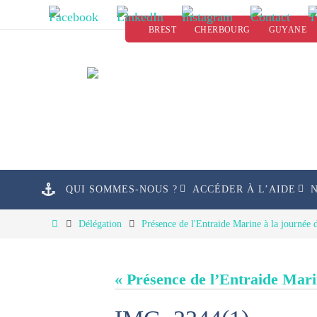
Passer
BREST
CHERBOURG
GUYANE
vers
le
contenu
Passer
QUI SOMMES-NOUS ?
ACCÉDER À L’AIDE
vers
le
Home
Délégation
Présence de l'Entraide Marine à la journée 
contenu
« Présence de l’Entraide Mari