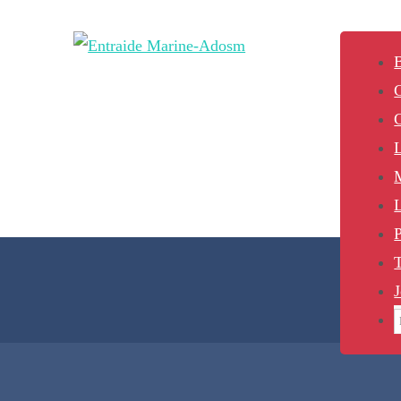
B
L
P
J
S
f