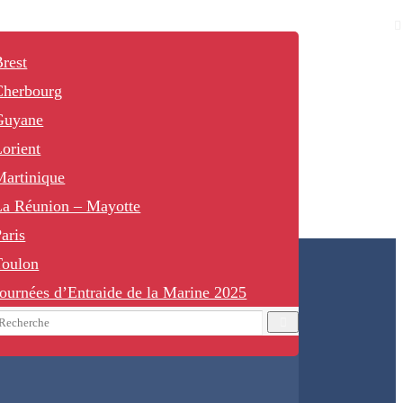
rest
Cherbourg
Guyane
orient
Martinique
La Réunion – Mayotte
aris
Toulon
ournées d’Entraide de la Marine 2025
earch
Recherche
or: