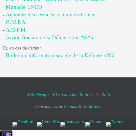
Mutuelle UNEO
-
Annuaire des services sociaux en France
-
G.M.P.A.
-
A.G.P.M.
-
Action Sociale de la Défense (ex-ASA)
-
Et, en cas de décès :
Bulletin d'information sociale de la Défense n°80
-
Web Design - PFS Concept Toulon - © 2025
Fonctionne avec
Nirvana
&
WordPress.