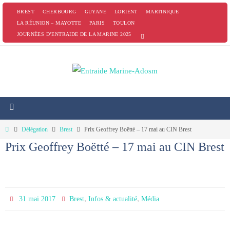
Passer
BREST
CHERBOURG
GUYANE
LORIENT
MARTINIQUE
vers
LA RÉUNION – MAYOTTE
PARIS
TOULON
JOURNÉES D’ENTRAIDE DE LA MARINE 2025
le
contenu
Home
Délégation
Brest
Prix Geoffrey Boëtté – 17 mai au CIN Brest
Prix Geoffrey Boëtté – 17 mai au CIN Brest
,
,
31 mai 2017
Brest
Infos & actualité
Média