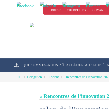
Passer
BREST
CHERBOURG
GUYANE
vers
le
contenu
Passer
QUI SOMMES-NOUS ?
ACCÉDER À L’AIDE
vers
le
Home
Délégation
Lorient
Rencontres de l'innovation 202
contenu
« Rencontres de l’innovation 