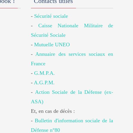
book !
Contacts utiles
-
Sécurité sociale
-
Caisse Nationale Militaire de
Sécurité Sociale
-
Mutuelle UNEO
-
Annuaire des services sociaux en
France
-
G.M.P.A.
-
A.G.P.M.
-
Action Sociale de la Défense (ex-
ASA)
Et, en cas de décès :
-
Bulletin d'information sociale de la
Défense n°80