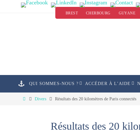
Passer
BREST
CHERBOURG
GUYANE
vers
le
contenu
Passer
QUI SOMMES-NOUS ?
ACCÉDER À L’AIDE
vers
le
Home
Divers
Résultats des 20 kilomètres de Paris connectés
contenu
Résultats des 20 kil