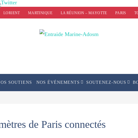
LORIENT
MARTINIQUE
LA RÉUNION – MAYOTTE
PARIS
T
NOS SOUTIENS
NOS ÉVÉNEMENTS
SOUTENEZ-NOUS
B
omètres de Paris connectés