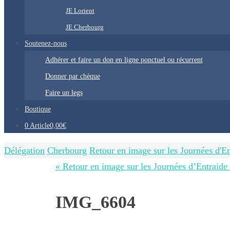
JE Lorient
JE Cherbourg
Soutenez-nous
Adhérer et faire un don en ligne ponctuel ou récurrent
Donner par chèque
Faire un legs
Boutique
0 Article
0,00€
Home
Délégation
Cherbourg
Retour en image sur les Journées d'E
« Retour en image sur les Journées d’Entraid
IMG_6604