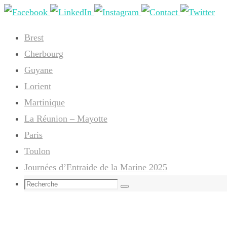
Passer
vers
Brest
le
Cherbourg
contenu
Guyane
Lorient
Martinique
La Réunion – Mayotte
Paris
Toulon
Journées d’Entraide de la Marine 2025
Search
Recherche
for: