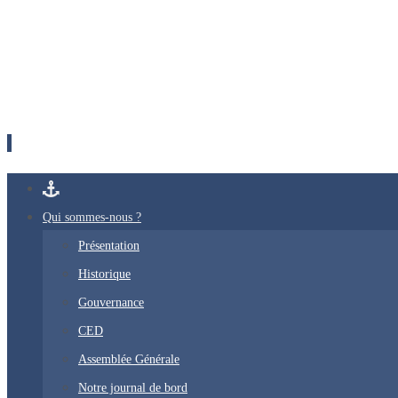
Passer
vers
Qui sommes-nous ?
le
Présentation
contenu
Historique
Gouvernance
CED
Assemblée Générale
Notre journal de bord