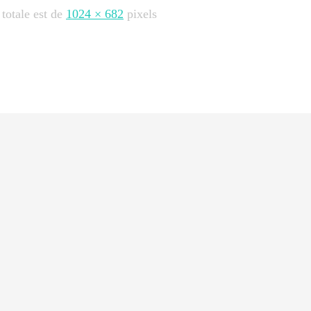
 totale est de
1024 × 682
pixels