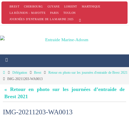
Passer
BREST
CHERBOURG
GUYANE
LORIENT
MARTINIQUE
vers
LA RÉUNION – MAYOTTE
PARIS
TOULON
JOURNÉES D’ENTRAIDE DE LA MARINE 2025
le
contenu
Home
Délégation
Brest
Retour en photo sur les journées d'entraide de Brest 2021
IMG-20211203-WA0013
« Retour en photo sur les journées d’entraide de
Brest 2021
IMG-20211203-WA0013