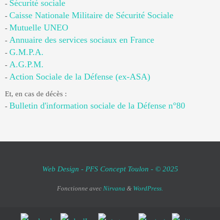
Sécurité sociale
-
Caisse Nationale Militaire de Sécurité Sociale
-
Mutuelle UNEO
-
Annuaire des services sociaux en France
-
G.M.P.A.
-
A.G.P.M.
-
Action Sociale de la Défense (ex-ASA)
-
Et, en cas de décès :
Bulletin d'information sociale de la Défense n°80
-
Web Design - PFS Concept Toulon - © 2025
Fonctionne avec
Nirvana
&
WordPress.