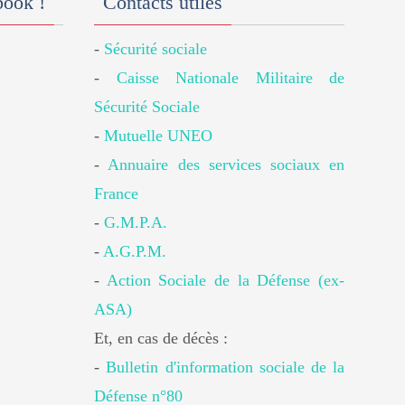
book !
Contacts utiles
-
Sécurité sociale
-
Caisse Nationale Militaire de
Sécurité Sociale
-
Mutuelle UNEO
-
Annuaire des services sociaux en
France
-
G.M.P.A.
-
A.G.P.M.
-
Action Sociale de la Défense (ex-
ASA)
Et, en cas de décès :
-
Bulletin d'information sociale de la
Défense n°80