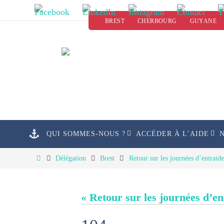
Passer
BREST
CHERBOURG
GUYANE
vers
le
contenu
Passer
QUI SOMMES-NOUS ?
ACCÉDER À L’AIDE
vers
le
Home
Délégation
Brest
Retour sur les journées d’entraid
contenu
« Retour sur les journées d’e