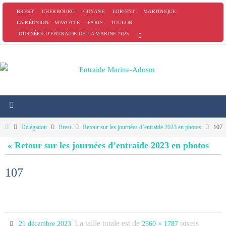
Passer
BREST
CHERBOURG
GUYANE
LORIENT
MARTINIQUE
vers
LA RÉUNION – MAYOTTE
PARIS
TOULON
JOURNÉES D’ENTRAIDE DE LA MARINE 2025
le
contenu
Home
Délégation
Brest
Retour sur les journées d’entraide 2023 en photos
107
« Retour sur les journées d’entraide 2023 en photos
107
La taille totale est de
pixels
21 décembre 2023
2560 × 1787