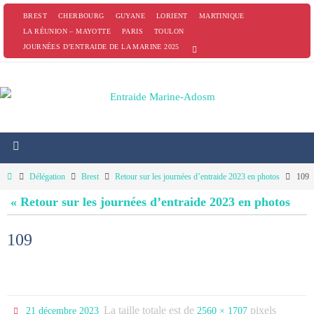
Passer
BREST
CHERBOURG
GUYANE
LORIENT
MARTINIQUE
vers
LA RÉUNION – MAYOTTE
PARIS
TOULON
JOURNÉES D’ENTRAIDE DE LA MARINE 2025
le
contenu
Home
Délégation
Brest
Retour sur les journées d’entraide 2023 en photos
109
« Retour sur les journées d’entraide 2023 en photos
109
La taille totale est de
pixels
21 décembre 2023
2560 × 1707