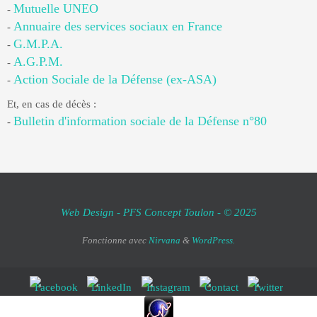
Mutuelle UNEO
-
Annuaire des services sociaux en France
-
G.M.P.A.
-
A.G.P.M.
-
Action Sociale de la Défense (ex-ASA)
-
Et, en cas de décès :
Bulletin d'information sociale de la Défense n°80
-
Web Design - PFS Concept Toulon - © 2025
Fonctionne avec
Nirvana
&
WordPress.