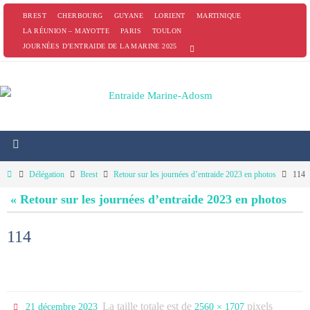
Passer
BREST
CHERBOURG
GUYANE
LORIENT
MARTINIQUE
vers
LA RÉUNION – MAYOTTE
PARIS
TOULON
JOURNÉES D’ENTRAIDE DE LA MARINE 2025
le
contenu
Home
Délégation
Brest
Retour sur les journées d’entraide 2023 en photos
114
« Retour sur les journées d’entraide 2023 en photos
114
La taille totale est de
pixels
21 décembre 2023
2560 × 1707