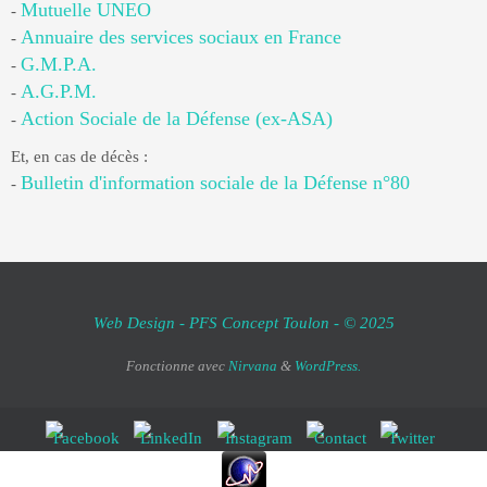
Mutuelle UNEO
-
Annuaire des services sociaux en France
-
G.M.P.A.
-
A.G.P.M.
-
Action Sociale de la Défense (ex-ASA)
-
Et, en cas de décès :
Bulletin d'information sociale de la Défense n°80
-
Web Design - PFS Concept Toulon - © 2025
Fonctionne avec
Nirvana
&
WordPress.