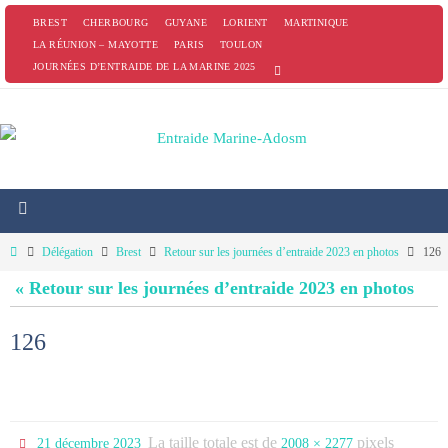
Passer
BREST
CHERBOURG
GUYANE
LORIENT
MARTINIQUE
vers
LA RÉUNION – MAYOTTE
PARIS
TOULON
JOURNÉES D’ENTRAIDE DE LA MARINE 2025
le
contenu
Home
Délégation
Brest
Retour sur les journées d’entraide 2023 en photos
126
« Retour sur les journées d’entraide 2023 en photos
126
La taille totale est de
pixels
21 décembre 2023
2008 × 2277