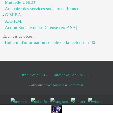
Mutuelle UNEO
-
Annuaire des services sociaux en France
-
G.M.P.A.
-
A.G.P.M.
-
Action Sociale de la Défense (ex-ASA)
-
Et, en cas de décès :
Bulletin d'information sociale de la Défense n°80
-
Web Design - PFS Concept Toulon - © 2025
Fonctionne avec
Nirvana
&
WordPress.