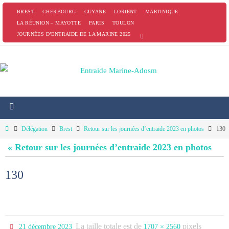
Passer
BREST
CHERBOURG
GUYANE
LORIENT
MARTINIQUE
vers
LA RÉUNION – MAYOTTE
PARIS
TOULON
JOURNÉES D’ENTRAIDE DE LA MARINE 2025
le
contenu
Home
Délégation
Brest
Retour sur les journées d’entraide 2023 en photos
130
« Retour sur les journées d’entraide 2023 en photos
130
La taille totale est de
pixels
21 décembre 2023
1707 × 2560