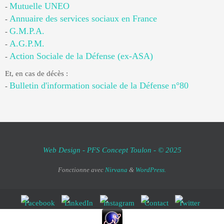
Mutuelle UNEO
-
Annuaire des services sociaux en France
-
G.M.P.A.
-
A.G.P.M.
-
Action Sociale de la Défense (ex-ASA)
-
Et, en cas de décès :
Bulletin d'information sociale de la Défense n°80
-
Web Design - PFS Concept Toulon - © 2025
Fonctionne avec
Nirvana
&
WordPress.