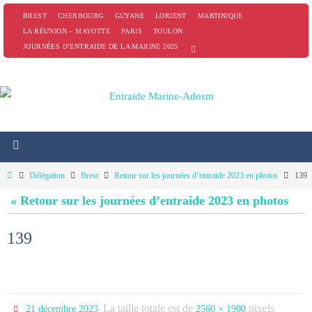
Passer
BREST
CHERBOURG
GUYANE
LORIENT
MARTINIQUE
vers
LA RÉUNION – MAYOTTE
PARIS
TOULON
JOURNÉES D’ENTRAIDE DE LA MARINE 2025
le
contenu
Home
Délégation
Brest
Retour sur les journées d’entraide 2023 en photos
139
« Retour sur les journées d’entraide 2023 en photos
139
La taille totale est de
pixels
21 décembre 2023
2560 × 1900