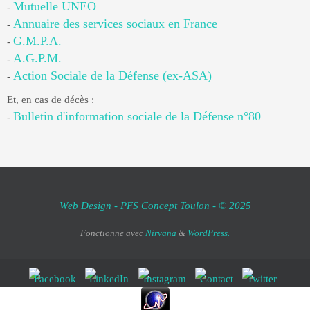
Mutuelle UNEO
-
Annuaire des services sociaux en France
-
G.M.P.A.
-
A.G.P.M.
-
Action Sociale de la Défense (ex-ASA)
-
Et, en cas de décès :
Bulletin d'information sociale de la Défense n°80
-
Web Design - PFS Concept Toulon - © 2025
Fonctionne avec
Nirvana
&
WordPress.