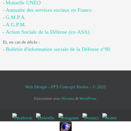
Mutuelle UNEO
-
Annuaire des services sociaux en France
-
G.M.P.A.
-
A.G.P.M.
-
Action Sociale de la Défense (ex-ASA)
-
Et, en cas de décès :
Bulletin d'information sociale de la Défense n°80
-
Web Design - PFS Concept Toulon - © 2025
Fonctionne avec
Nirvana
&
WordPress.