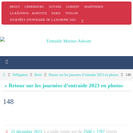
Passer
BREST
CHERBOURG
GUYANE
LORIENT
MARTINIQUE
vers
LA RÉUNION – MAYOTTE
PARIS
TOULON
JOURNÉES D’ENTRAIDE DE LA MARINE 2025
le
contenu
Home
Délégation
Brest
Retour sur les journées d’entraide 2023 en photos
148
« Retour sur les journées d’entraide 2023 en photos
148
La taille totale est de
pixels
21 décembre 2023
2560 × 1707