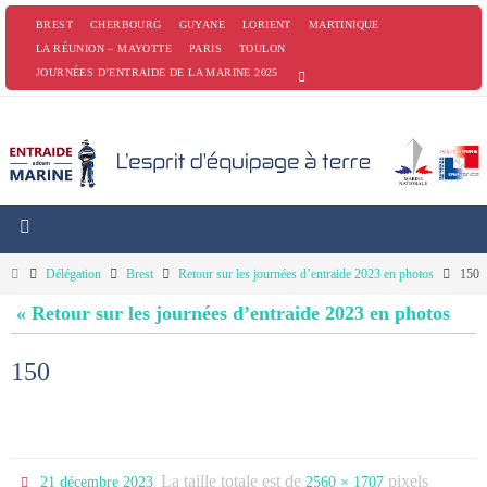
Passer
BREST
CHERBOURG
GUYANE
LORIENT
MARTINIQUE
vers
LA RÉUNION – MAYOTTE
PARIS
TOULON
JOURNÉES D’ENTRAIDE DE LA MARINE 2025
le
contenu
Home
Délégation
Brest
Retour sur les journées d’entraide 2023 en photos
150
« Retour sur les journées d’entraide 2023 en photos
150
La taille totale est de
pixels
21 décembre 2023
2560 × 1707