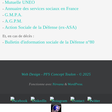
Mutuelle UNEO
-
Annuaire des services sociaux en France
-
G.M.P.A.
-
A.G.P.M.
-
Action Sociale de la Défense (ex-ASA)
-
Et, en cas de décès :
Bulletin d'information sociale de la Défense n°80
-
Web Design - PFS Concept Toulon - © 2025
Fonctionne avec
Nirvana
&
WordPress.