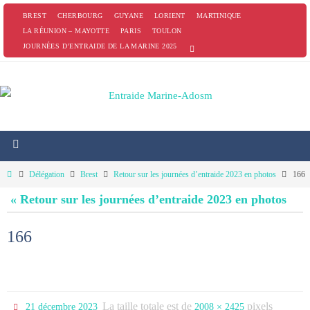
Passer
BREST
CHERBOURG
GUYANE
LORIENT
MARTINIQUE
vers
LA RÉUNION – MAYOTTE
PARIS
TOULON
JOURNÉES D’ENTRAIDE DE LA MARINE 2025
le
contenu
Home
Délégation
Brest
Retour sur les journées d’entraide 2023 en photos
166
« Retour sur les journées d’entraide 2023 en photos
166
La taille totale est de
pixels
21 décembre 2023
2008 × 2425