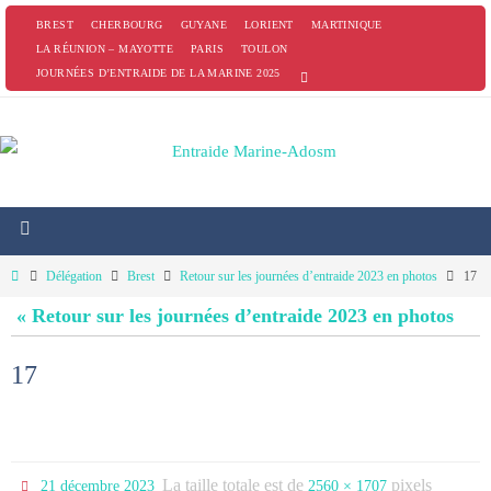
Passer
BREST
CHERBOURG
GUYANE
LORIENT
MARTINIQUE
vers
LA RÉUNION – MAYOTTE
PARIS
TOULON
JOURNÉES D’ENTRAIDE DE LA MARINE 2025
le
contenu
Home
Délégation
Brest
Retour sur les journées d’entraide 2023 en photos
17
« Retour sur les journées d’entraide 2023 en photos
17
La taille totale est de
pixels
21 décembre 2023
2560 × 1707