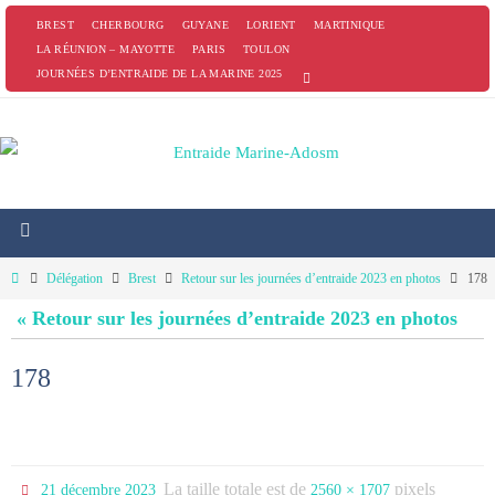
Passer
BREST
CHERBOURG
GUYANE
LORIENT
MARTINIQUE
vers
LA RÉUNION – MAYOTTE
PARIS
TOULON
JOURNÉES D’ENTRAIDE DE LA MARINE 2025
le
contenu
Home
Délégation
Brest
Retour sur les journées d’entraide 2023 en photos
178
« Retour sur les journées d’entraide 2023 en photos
178
La taille totale est de
pixels
21 décembre 2023
2560 × 1707