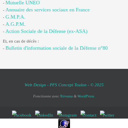
Mutuelle UNEO
-
Annuaire des services sociaux en France
-
G.M.P.A.
-
A.G.P.M.
-
Action Sociale de la Défense (ex-ASA)
-
Et, en cas de décès :
Bulletin d'information sociale de la Défense n°80
-
Web Design - PFS Concept Toulon - © 2025
Fonctionne avec
Nirvana
&
WordPress.