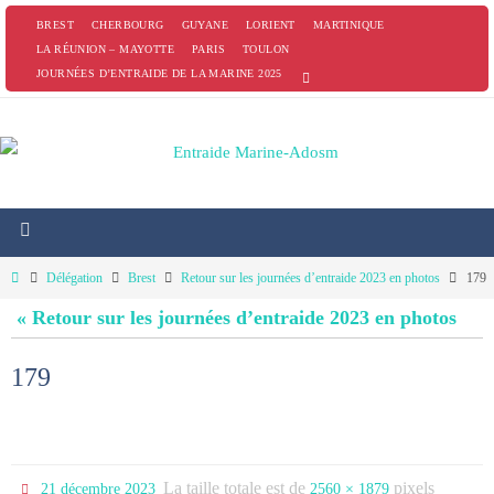
Passer
BREST
CHERBOURG
GUYANE
LORIENT
MARTINIQUE
vers
LA RÉUNION – MAYOTTE
PARIS
TOULON
JOURNÉES D’ENTRAIDE DE LA MARINE 2025
le
contenu
Home
Délégation
Brest
Retour sur les journées d’entraide 2023 en photos
179
« Retour sur les journées d’entraide 2023 en photos
179
La taille totale est de
pixels
21 décembre 2023
2560 × 1879