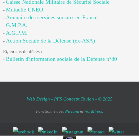
Caisse Nationale Militaire de Sécurité Sociale
-
Mutuelle UNEO
-
Annuaire des services sociaux en France
-
G.M.P.A.
-
A.G.P.M.
-
Action Sociale de la Défense (ex-ASA)
-
Et, en cas de décès :
Bulletin d'information sociale de la Défense n°80
-
Web Design - PFS Concept Toulon - © 2025
Fonctionne avec
Nirvana
&
WordPress.