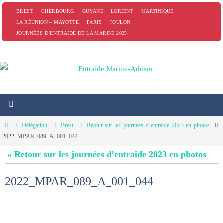
Passer
BREST
CHERBOURG
GUYANE
LORIENT
MARTINIQUE
vers
LA RÉUNION – MAYOTTE
PARIS
TOULON
JOURNÉES D’ENTRAIDE DE LA MARINE 2025
le
contenu
Home
Délégation
Brest
Retour sur les journées d’entraide 2023 en photos
2022_MPAR_089_A_001_044
« Retour sur les journées d’entraide 2023 en photos
2022_MPAR_089_A_001_044