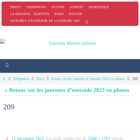
Passer
BREST
CHERBOURG
GUYANE
LORIENT
MARTINIQUE
vers
LA RÉUNION – MAYOTTE
PARIS
TOULON
JOURNÉES D’ENTRAIDE DE LA MARINE 2025
le
contenu
Home
Délégation
Brest
Retour sur les journées d’entraide 2023 en photos
209
« Retour sur les journées d’entraide 2023 en photos
209
La taille totale est de
pixels
21 décembre 2023
2560 × 1707