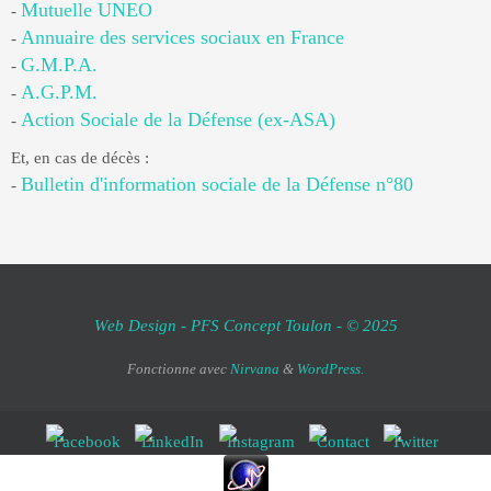
Mutuelle UNEO
-
Annuaire des services sociaux en France
-
G.M.P.A.
-
A.G.P.M.
-
Action Sociale de la Défense (ex-ASA)
-
Et, en cas de décès :
Bulletin d'information sociale de la Défense n°80
-
Web Design - PFS Concept Toulon - © 2025
Fonctionne avec
Nirvana
&
WordPress.