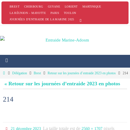
Passer
BREST
CHERBOURG
GUYANE
LORIENT
MARTINIQUE
vers
LA RÉUNION – MAYOTTE
PARIS
TOULON
JOURNÉES D’ENTRAIDE DE LA MARINE 2025
le
contenu
Home
Délégation
Brest
Retour sur les journées d’entraide 2023 en photos
214
« Retour sur les journées d’entraide 2023 en photos
214
La taille totale est de
pixels
21 décembre 2023
2560 × 1707