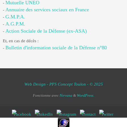
Mutuelle UNEO
-
Annuaire des services sociaux en France
-
G.M.P.A.
-
A.G.P.M.
-
Action Sociale de la Défense (ex-ASA)
-
Et, en cas de décès :
Bulletin d'information sociale de la Défense n°80
-
Web Design - PFS Concept Toulon - © 2025
Fonctionne avec
Nirvana
&
WordPress.