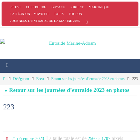
Passer
BREST
CHERBOURG
GUYANE
LORIENT
MARTINIQUE
vers
LA RÉUNION – MAYOTTE
PARIS
TOULON
JOURNÉES D’ENTRAIDE DE LA MARINE 2025
le
contenu
Home
Délégation
Brest
Retour sur les journées d’entraide 2023 en photos
223
« Retour sur les journées d’entraide 2023 en photos
223
La taille totale est de
pixels
21 décembre 2023
2560 × 1707