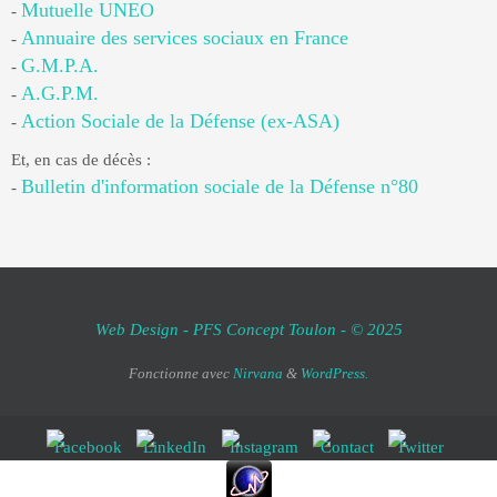
Mutuelle UNEO
-
Annuaire des services sociaux en France
-
G.M.P.A.
-
A.G.P.M.
-
Action Sociale de la Défense (ex-ASA)
-
Et, en cas de décès :
Bulletin d'information sociale de la Défense n°80
-
Web Design - PFS Concept Toulon - © 2025
Fonctionne avec
Nirvana
&
WordPress.