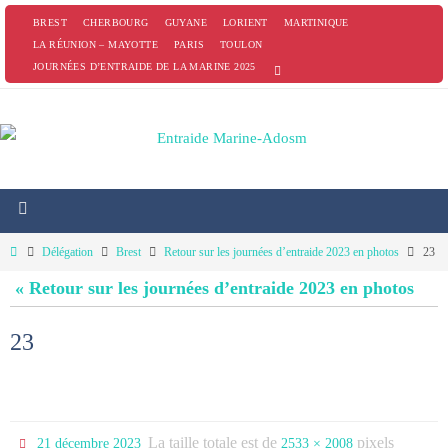
Passer
BREST
CHERBOURG
GUYANE
LORIENT
MARTINIQUE
vers
LA RÉUNION – MAYOTTE
PARIS
TOULON
JOURNÉES D’ENTRAIDE DE LA MARINE 2025
le
contenu
Home
Délégation
Brest
Retour sur les journées d’entraide 2023 en photos
23
« Retour sur les journées d’entraide 2023 en photos
23
La taille totale est de
pixels
21 décembre 2023
2533 × 2008