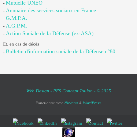
Mutuelle UNEO
-
Annuaire des services sociaux en France
-
G.M.P.A.
-
A.G.P.M.
-
Action Sociale de la Défense (ex-ASA)
-
Et, en cas de décès :
Bulletin d'information sociale de la Défense n°80
-
Web Design - PFS Concept Toulon - © 2025
Fonctionne avec
Nirvana
&
WordPress.