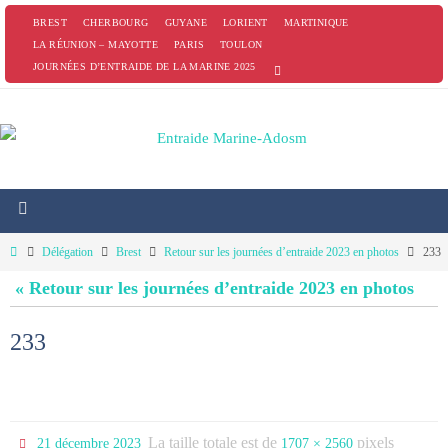
Passer
BREST
CHERBOURG
GUYANE
LORIENT
MARTINIQUE
vers
LA RÉUNION – MAYOTTE
PARIS
TOULON
JOURNÉES D’ENTRAIDE DE LA MARINE 2025
le
contenu
Home
Délégation
Brest
Retour sur les journées d’entraide 2023 en photos
233
« Retour sur les journées d’entraide 2023 en photos
233
La taille totale est de
pixels
21 décembre 2023
1707 × 2560