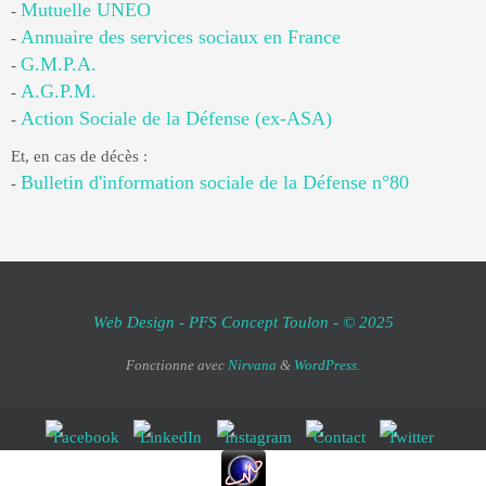
Mutuelle UNEO
-
Annuaire des services sociaux en France
-
G.M.P.A.
-
A.G.P.M.
-
Action Sociale de la Défense (ex-ASA)
-
Et, en cas de décès :
Bulletin d'information sociale de la Défense n°80
-
Web Design - PFS Concept Toulon - © 2025
Fonctionne avec
Nirvana
&
WordPress.