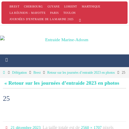
Passer
BREST
CHERBOURG
GUYANE
LORIENT
MARTINIQUE
vers
LA RÉUNION – MAYOTTE
PARIS
TOULON
JOURNÉES D’ENTRAIDE DE LA MARINE 2025
le
contenu
Home
Délégation
Brest
Retour sur les journées d’entraide 2023 en photos
25
« Retour sur les journées d’entraide 2023 en photos
25
La taille totale est de
pixels
21 décembre 2023
2560 × 1707