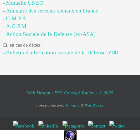
Mutuelle UNEO
-
Annuaire des services sociaux en France
-
G.M.P.A.
-
A.G.P.M.
-
Action Sociale de la Défense (ex-ASA)
-
Et, en cas de décès :
Bulletin d'information sociale de la Défense n°80
-
Web Design - PFS Concept Toulon - © 2025
Fonctionne avec
Nirvana
&
WordPress.