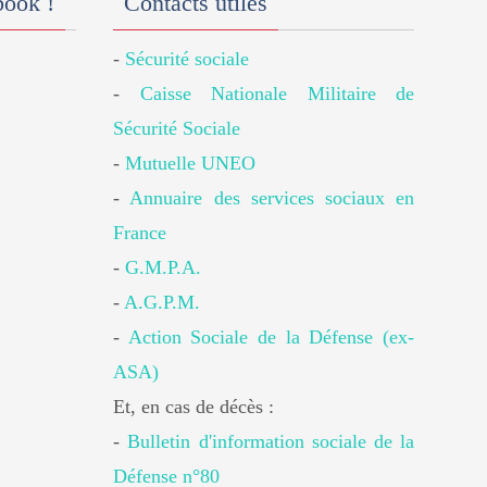
book !
Contacts utiles
-
Sécurité sociale
-
Caisse Nationale Militaire de
Sécurité Sociale
-
Mutuelle UNEO
-
Annuaire des services sociaux en
France
-
G.M.P.A.
-
A.G.P.M.
-
Action Sociale de la Défense (ex-
ASA)
Et, en cas de décès :
-
Bulletin d'information sociale de la
Défense n°80