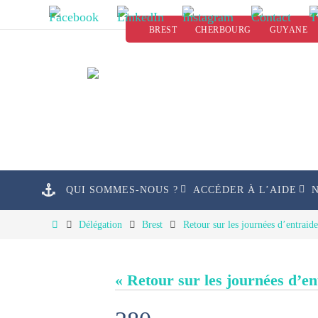
Passer
BREST
CHERBOURG
GUYANE
vers
le
contenu
Passer
QUI SOMMES-NOUS ?
ACCÉDER À L’AIDE
vers
le
Home
Délégation
Brest
Retour sur les journées d’entraid
contenu
« Retour sur les journées d’e