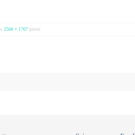
 de
2560 × 1707
pixels