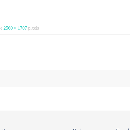
 de
2560 × 1707
pixels