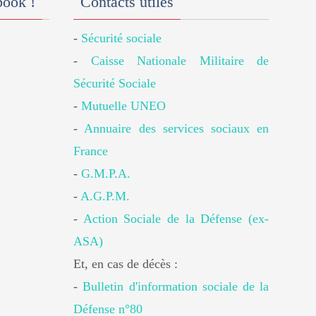
book !
Contacts utiles
-
Sécurité sociale
-
Caisse Nationale Militaire de
Sécurité Sociale
-
Mutuelle UNEO
-
Annuaire des services sociaux en
France
-
G.M.P.A.
-
A.G.P.M.
-
Action Sociale de la Défense (ex-
ASA)
Et, en cas de décès :
-
Bulletin d'information sociale de la
Défense n°80