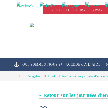
Passer
BREST
CHERBOURG
GUYANE
vers
le
contenu
Passer
QUI SOMMES-NOUS ?
ACCÉDER À L’AIDE
vers
le
Home
Délégation
Brest
Retour sur les journées d’entraid
contenu
« Retour sur les journées d’e